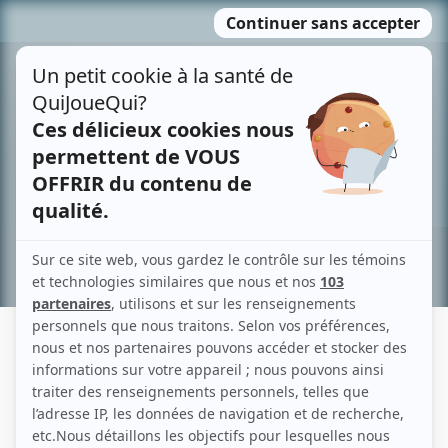
Passer
MENU
au
contenu
Recherche avancée »
RENÉ-LOUIS LAFFORGUE
Liens
Fiche de René-Louis Lafforgue sur Showbizz.net