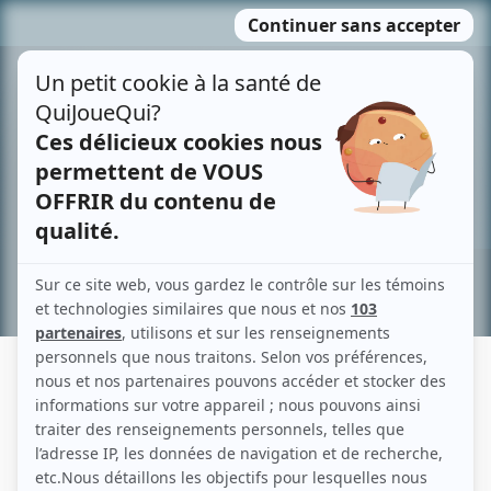
Passer
MENU
au
contenu
Recherche avancée »
RÉMI GOULET