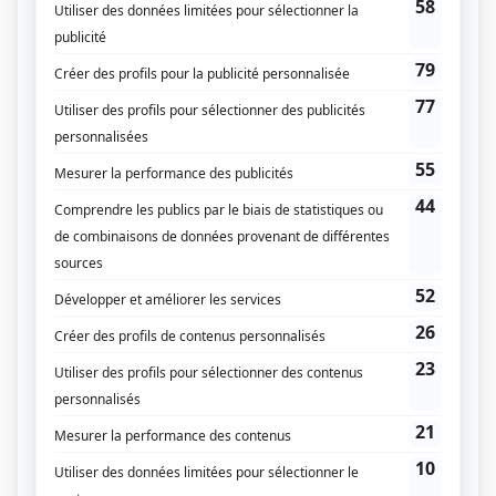
Détective Surprenant
(
Emmanuel Lafrance
)
Société distincte
(
Vik
)
Motel Paradis
(
Simon Lapierre
)
Sorcières
(
Laurent Major-Roy
2023
-
2025
)
Portrait-robot
(
Gabriel Falco
)
Pour toujours, plus un jour
(
Benjamin Lebrun «Benji»
)
Les honorables
(
Loïc Doubovski
2022
)
L'Académie
(
Théo
)
L'heure bleue
(
Xavier Martel
)
District 31
(
Maxence Lussier
2017
)
Mes petits malheurs
(
Martin
)
Unité 9
(
Rémi
)
30 vies
(
Alex Fortin-Bilodeau
2011
)
Tactik
(
Antony Simard
)