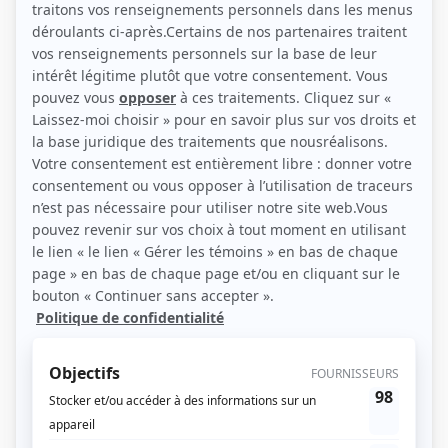
(Source: Photo: Jimmi Francoeur)
Liens
Fiche de Rémi Goulet sur Showbizz.net
Personnages
Libre dès maintenant
(
Xavier
2026
)