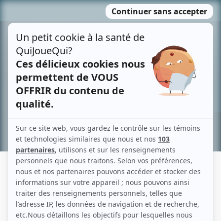
Passer
MENU
au
contenu
Recherche avancée »
RÉAL GIGUÈRE
Liens
Fiche de Réal Giguère sur Showbizz.net