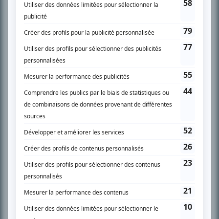
spécialité: la télé québécoise. On peut l’entendre régulièrement commenter
l’actualité télévisuelle au 98,5.
En savoir plus »
SUR LE RÉSEAU BIZZ MÉDIA
PLAN DU SITE
Accueil
Liste des oeuvres
Liste des comédiens
Recherche avancée
À propos
Nous contacter