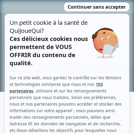
Passer
MENU
au
contenu
Recherche avancée »
RAZAK OSMAN
Liens
Fiche de Razak Osman sur Showbizz.net