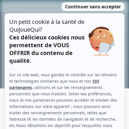
Passer
MENU
au
contenu
Recherche avancée »
RAYNALD MICHAUD
Liens
Fiche de Raynald Michaud sur Showbizz.net