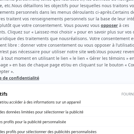
Watatatow
(
Hervé Métellus
)
rd Therrien carbure à son petit écran. Celui qu’on surnomme parfois «l’encyclopédie 
1996 à 2001. Sa spécialité: la télé québécoise. On peut l’entendre régulièrement