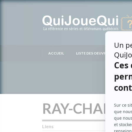
Passer
au
contenu
ACCUEIL
LISTE DES OEUVRES
LIS
RAY-CHARLE
Liens