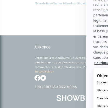
Fiche de Ray-Charles Milord sur Showbizz.net
Informations
complémentaires
À PROPOS
Chroniqueur télé du journal Le Soleil depuis 2001, Richa
la télévision» a d’abord oeuvré au magazine TV Hebdo de 
commenter l’actualité télévisuelle au 98,5.
En savoir plus »
SUR LE RÉSEAU BIZZ MÉDIA