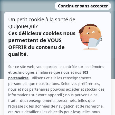
Passer
MENU
au
contenu
Recherche avancée »
RANIA ASSAD LAHLOU
Liens
Fiche de Rania Assad Lahlou sur Showbizz.net