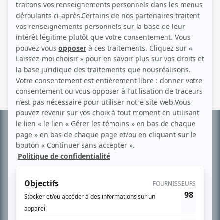
Personnages
Lobby
(
Prince Karim
)
Informations
complémentaires
À PROPOS
Chroniqueur télé du journal Le Soleil depuis 2001, Richard Therrien carbure à
son petit écran. Celui qu’on surnomme parfois «l’encyclopédie de la
télévision» a d’abord oeuvré au magazine TV Hebdo de 1996 à 2001. Sa
spécialité: la télé québécoise. On peut l’entendre régulièrement commenter
l’actualité télévisuelle au 98,5.
En savoir plus »