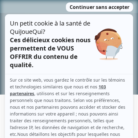
Passer
MENU
au
contenu
Recherche avancée »
RACHEL PAULIN
Liens
Fiche de Rachel Paulin sur Showbizz.net