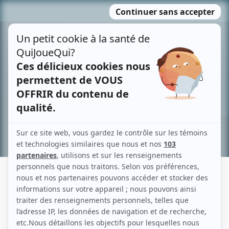
Passer
MENU
au
contenu
Recherche avancée »
QUENTIN FACHON
Liens
Fiche de Quentin Fachon sur Showbizz.net