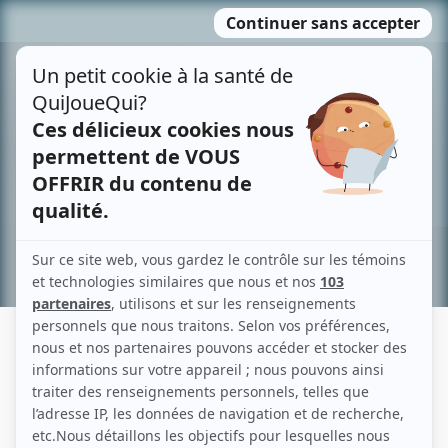
Passer
MENU
au
contenu
Recherche avancée »
PIERRETTE BEAUDOIN
Liens
Fiche de Pierrette Beaudoin sur Showbizz.net