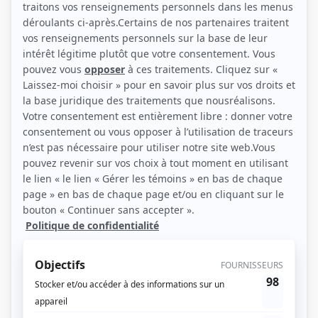
Personnages
Métro boulot dodo
(
Camérawoman
)
Frédéric
(
La concierge
)
Mont-Joye
(
Mme Bérard
)
Le bonheur des autres
(
Gertrude Robineau
)
Autres contributions
Clak
Autrice
Les Chiboukis
Autrice
La souris verte
Autrice