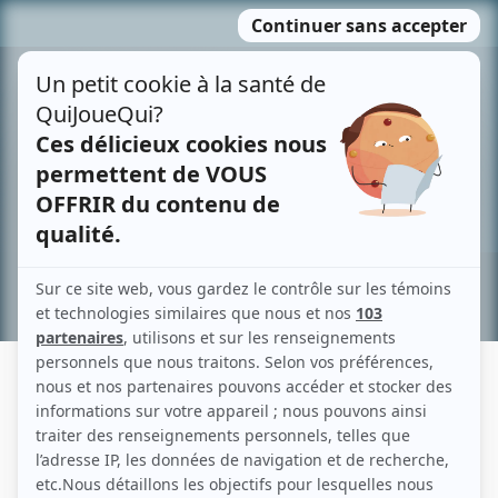
Passer
MENU
au
contenu
Recherche avancée »
PIERRE MONDOR
Liens
Fiche de Pierre Mondor sur Showbizz.net