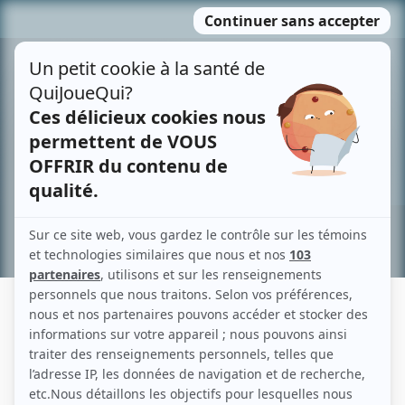
Passer
MENU
au
contenu
Recherche avancée »
PIERRE-JEAN CUILLERRIER
Liens
Fiche de Pierre-Jean Cuillerrier sur Showbizz.net