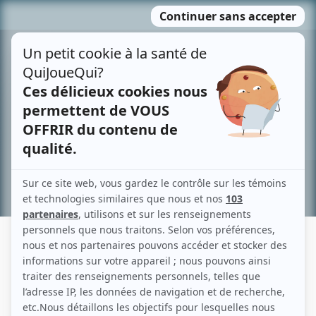
Passer
MENU
au
contenu
Recherche avancée »
PIERRE BRAIS
Liens
Fiche de Pierre Brais sur Showbizz.net