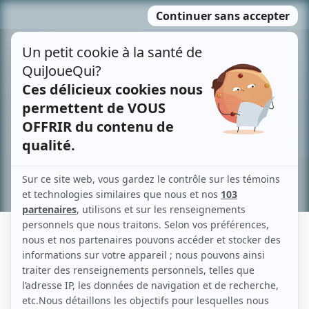
Passer
MENU
au
contenu
Recherche avancée »
PIÈRE SENÉCAL
Liens
Fiche de Pière Senécal sur Showbizz.net