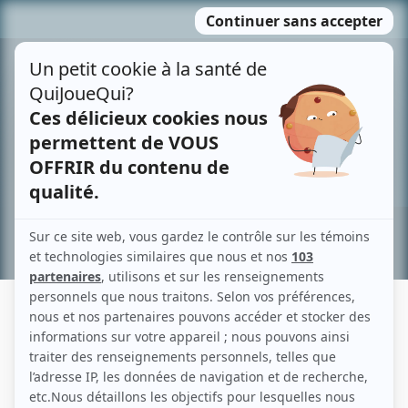
Passer
MENU
au
contenu
Recherche avancée »
PETER MITCHELL
Liens
Fiche de Peter Mitchell sur Showbizz.net