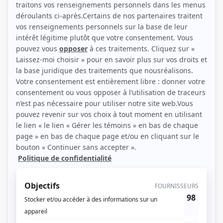
(Photo: ICI Radio-Canada Télé)
Liens
Fiche de Pénélope Langlois-Major sur Showbizz.net
Personnages
Au secours de Béatrice
(
Laurence Sirois
)