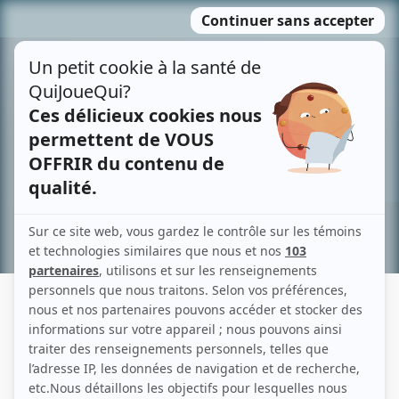
Passer
MENU
au
contenu
Recherche avancée »
PÉNÉLOPE LANGLOIS-MAJOR