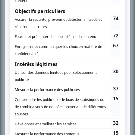
PLAN DU SITE
Accueil
Liste des oeuvres
Liste des comédiens
Recherche avancée
À propos
Nous contacter
Termes et conditions
Politique de confidentialité
Gestion du consentement