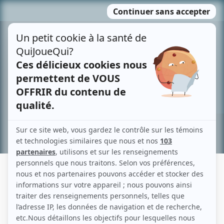
Passer
MENU
au
contenu
Recherche avancée »
PAULINE ROSS
Liens
Fiche de Pauline Ross sur Showbizz.net