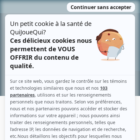
Passer
MENU
au
contenu
Recherche avancée »
PAULA DE VASCONCELOS
Liens
Fiche de Paula de Vasconcelos sur Showbizz.net