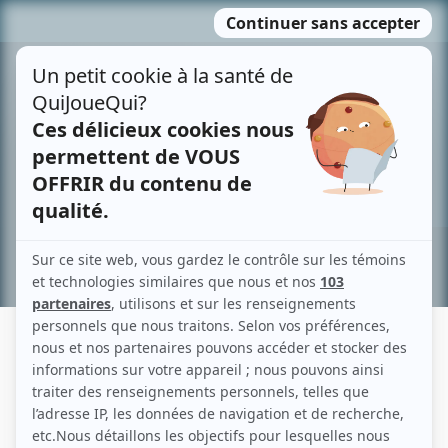
Passer
MENU
au
contenu
Recherche avancée »
PAUL STOICA
Liens
Fiche de Paul Stoica sur Showbizz.net