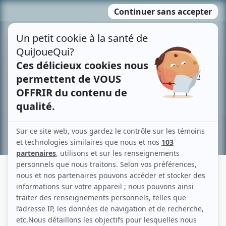
Passer
MENU
au
contenu
Recherche avancée »
PAUL MACKAN
Liens
Fiche de Paul Mackan sur Showbizz.net