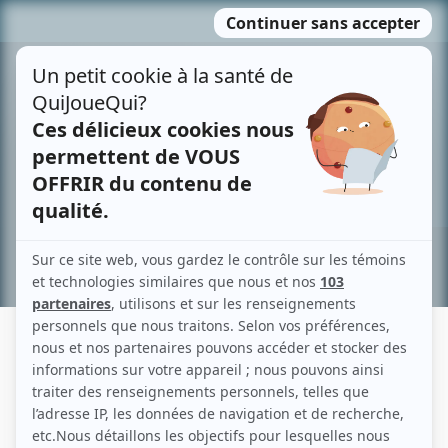
Passer
MENU
au
contenu
Recherche avancée »
PATRICK CARPENTIER
Liens
Fiche de Patrick Carpentier sur Showbizz.net