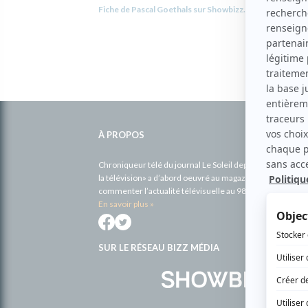
Fiche de Pascal Goethals sur Showbizz.net
Informations
complémentaires
À PROPOS
Chroniqueur télé du journal Le Soleil depuis 2001, Richa
la télévision» a d’abord oeuvré au magazine TV Hebdo de 
commenter l’actualité télévisuelle au 98,5.
En savoir plus »
SUR LE RÉSEAU BIZZ MÉDIA