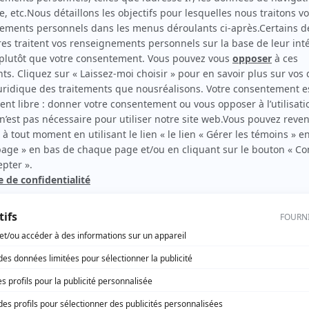
Mourir d'amour
Réalisateur
rd Therrien carbure à son petit écran. Celui qu’on surnomme parfois «l’encyclopédie 
1996 à 2001. Sa spécialité: la télé québécoise. On peut l’entendre régulièrement