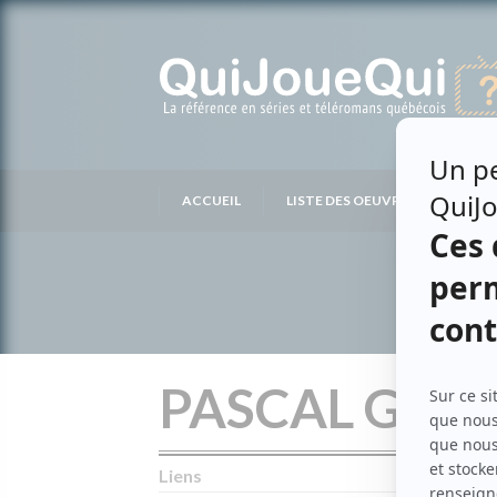
Passer
au
contenu
ACCUEIL
LISTE DES OEUVRES
LIS
PASCAL GOE
Liens