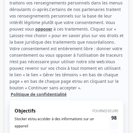
(Source: Showbizz.net / Elizabeth Lepage-Boily)
Liens
Fiche de Pascal Barriault sur Showbizz.net
Personnages
Les éphémères
(
Thomas
)
Autres contributions