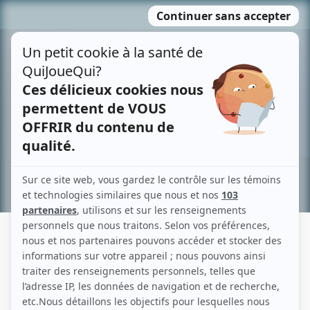
Passer
MENU
au
contenu
Recherche avancée »
PASCAL BANCOU
Liens
Fiche de Pascal Bancou sur Showbizz.net