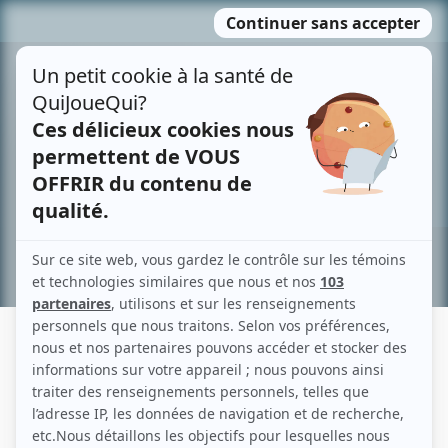
Passer
MENU
au
contenu
Recherche avancée »
PAOLA ARRIAGADA-NUÑEZ
Liens
Fiche de Paola Arriagada-Nuñez sur Showbizz.net