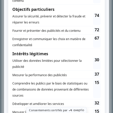
PLAN DU SITE
Accueil
Liste des oeuvres
Liste des comédiens
Recherche avancée
À propos
Nous contacter
Termes et conditions
Politique de confidentialité
Gestion du consentement