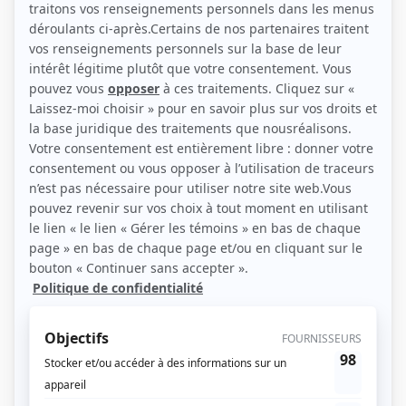
(Source: TVA)
Liens
Fiche de Olivier Louissaint sur Showbizz.net
Personnages
Libre dès maintenant
(
Alim
2026
)