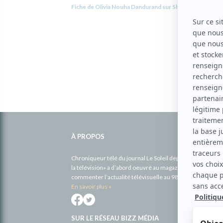
Fiche de Olivia Nouha Dandurand sur Showbizz.net
Informations
complémentaires
À PROPOS
Chroniqueur télé du journal Le Soleil depuis 2001, Richa
la télévision» a d’abord oeuvré au magazine TV Hebdo de 
commenter l’actualité télévisuelle au 98,5.
En savoir plus »
SUR LE RÉSEAU BIZZ MÉDIA