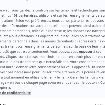
STAT
(
Patiente
2024
)
Chef d'orchestre
(
La lectrice
)
Survivre à ses enfants
(
Massothérapeute
)
Toute la vie
(
Infirmière
2020
)
rd Therrien carbure à son petit écran. Celui qu’on surnomme parfois «l’encyclopédie 
1996 à 2001. Sa spécialité: la télé québécoise. On peut l’entendre régulièrement