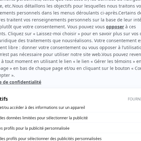
Jasmine
(
Petite Chinoise
)
rd Therrien carbure à son petit écran. Celui qu’on surnomme parfois «l’encyclopédie 
1996 à 2001. Sa spécialité: la télé québécoise. On peut l’entendre régulièrement