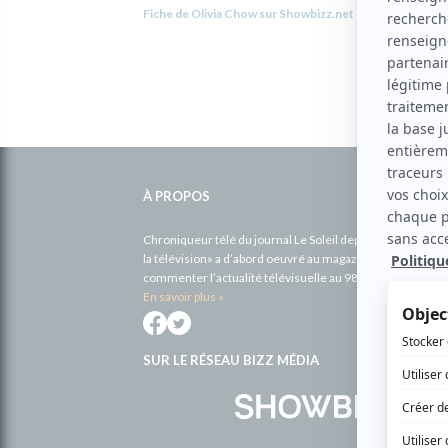
Fiche de Olivia Chow sur Showbizz.net
Informations
complémentaires
À PROPOS
Chroniqueur télé du journal Le Soleil depuis 2001, Richa
la télévision» a d’abord oeuvré au magazine TV Hebdo de 
commenter l’actualité télévisuelle au 98,5.
En savoir plus »
SUR LE RÉSEAU BIZZ MÉDIA