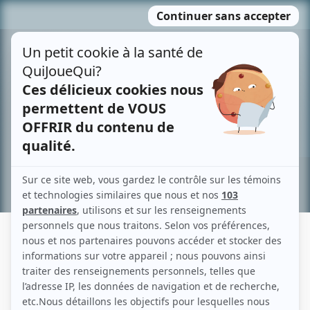
Passer
MENU
au
contenu
Recherche avancée »
OCÉANE BERGERON
Liens
Fiche de Océane Bergeron sur Showbizz.net