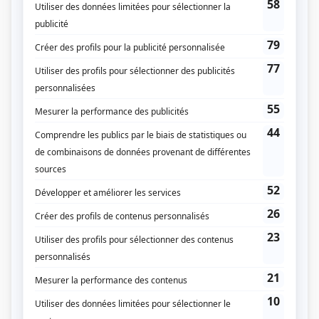
Trauma
(
Denis Labrecque
2014
)
Chabotte et fille
(
Lonergan
)
Tout sur moi
(
Animateur de radio
)
René
(
André Rousseau
)
Un homme mort
(
Frédo
)
Les Bougon, c'est aussi ça la vie!
(
Tony
)
Simonne et Chartrand
(
Émile Boudreau
)
L'Auberge du chien noir
(
Alain Martel
)
Fortier
(
Rodrigue Lemire
2001
)
Autres contributions
Les sept branches de la rivière Ota
Auteur