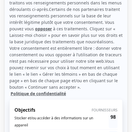
(Photo: Agence artistique Chantal David)
Liens
Fiche de Normand Bissonnette sur Showbizz.net
Personnages
Complexe G
(
Le docteur
)