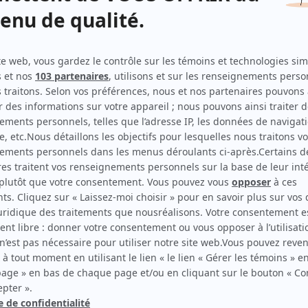
Dumas
(
Gabrielle Cantin
2025
)
Temps de chien
(
Réceptionniste Jolivet
2025
)
À tout prix
(
Maude
)
L'oeil du cyclone
(
Professeure Sophie
)
Groupe de soutien
(
Claudia
)
L'air d'aller
(
Cindy Dufresnes
)
Haute démolition
(
Claire
)
Les beaux malaises 2.0
(
Fille trop fan
)
Contre-offre
(
Réalisatrice studio son
2022
)
C'est comme ça que je t'aime
(
Mireille
)
Cerebrum
(
Haruko
2022
-
2025
)
Le jeu
(
Béa Beaulieu
)
Les pêcheurs
(
Fille ingénue
2016
)
Sam Chicotte
(
Cri-Cri
)