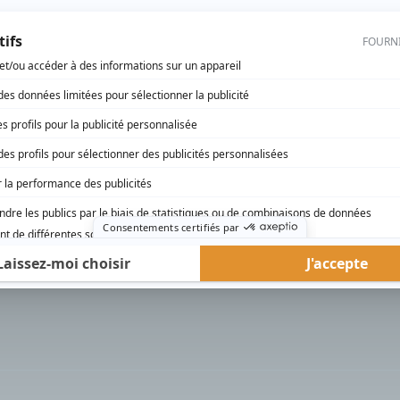
rd Therrien carbure à son petit écran. Celui qu’on surnomme parfois «l’encyclopédie 
1996 à 2001. Sa spécialité: la télé québécoise. On peut l’entendre régulièrement