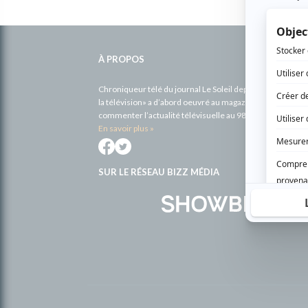
Informations
complémentaires
À PROPOS
Chroniqueur télé du journal Le Soleil depuis 2001, Richa
la télévision» a d’abord oeuvré au magazine TV Hebdo de 
commenter l’actualité télévisuelle au 98,5.
En savoir plus »
SUR LE RÉSEAU BIZZ MÉDIA