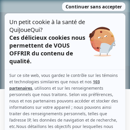
Passer
MENU
au
contenu
Recherche avancée »
NOËL BURTON
Liens
Fiche de Noël Burton sur Showbizz.net