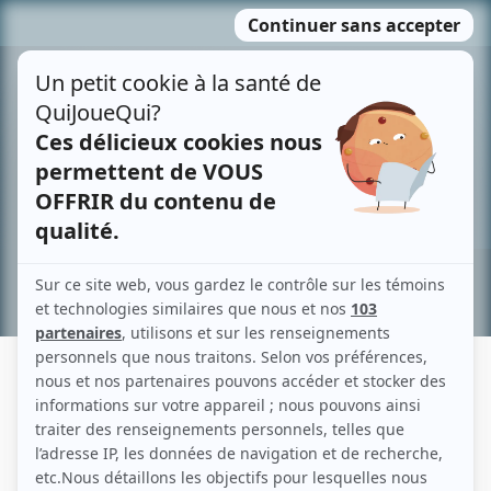
Passer
MENU
au
contenu
Recherche avancée »
NOE CENDRIER
Liens
Fiche de Noe Cendrier sur Showbizz.net