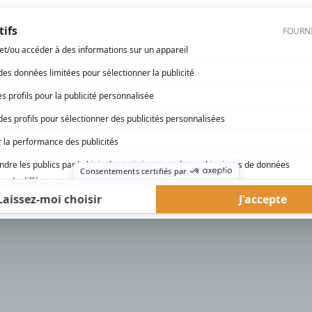
rd Therrien carbure à son petit écran. Celui qu’on surnomme parfois «l’encyclopédie 
1996 à 2001. Sa spécialité: la télé québécoise. On peut l’entendre régulièrement