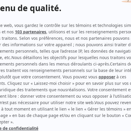
STAT
(
Amine Farouk
2024
)
Classé secret
(
Bilal Chadli
)
Ruptures
(
Malik
2019
)
Mémoires vives
(
Kamil Haddad
2016
-
2017
)
30 vies
(
Jahan Khayyam
2014
)
Géants
(
)