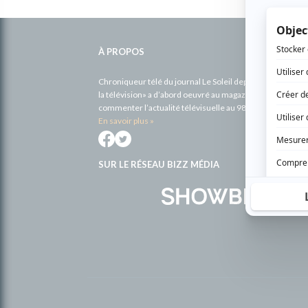
Informations
complémentaires
À PROPOS
Chroniqueur télé du journal Le Soleil depuis 2001, Richa
la télévision» a d’abord oeuvré au magazine TV Hebdo de 
commenter l’actualité télévisuelle au 98,5.
En savoir plus »
SUR LE RÉSEAU BIZZ MÉDIA