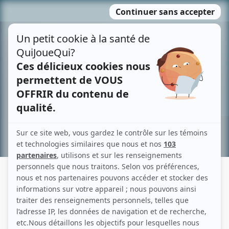
Passer
MENU
au
contenu
Recherche avancée »
NICOLE SYLVIE LAGARDE
Liens
Fiche de Nicole Sylvie Lagarde sur Showbizz.net