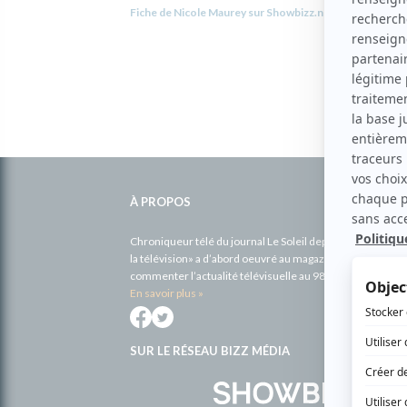
Fiche de Nicole Maurey sur Showbizz.net
Informations
complémentaires
À PROPOS
Chroniqueur télé du journal Le Soleil depuis 2001, Richa
la télévision» a d’abord oeuvré au magazine TV Hebdo de 
commenter l’actualité télévisuelle au 98,5.
En savoir plus »
SUR LE RÉSEAU BIZZ MÉDIA