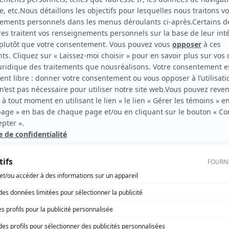
La demoiselle d'Avignon
(
Nicole
)
La feuille d'érable
(
Diane de Luth
)
rd Therrien carbure à son petit écran. Celui qu’on surnomme parfois «l’encyclopédie 
1996 à 2001. Sa spécialité: la télé québécoise. On peut l’entendre régulièrement