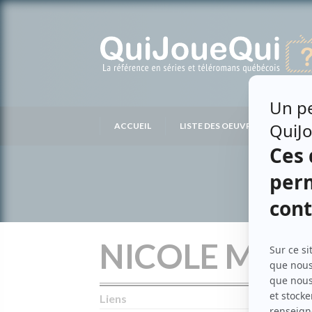
Passer
au
contenu
ACCUEIL
LISTE DES OEUVRES
LIS
NICOLE MAU
Liens