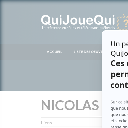
Passer
au
contenu
ACCUEIL
LISTE DES OEUVRES
LIS
NICOLAS OLI
Liens