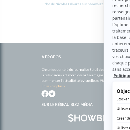
Fiche de Nicolas Olivares sur Showbizz.net
Informations
complémentaires
À PROPOS
Chroniqueur télé du journal Le Soleil depuis 2001, Richa
la télévision» a d’abord oeuvré au magazine TV Hebdo de 
commenter l’actualité télévisuelle au 98,5.
En savoir plus »
SUR LE RÉSEAU BIZZ MÉDIA