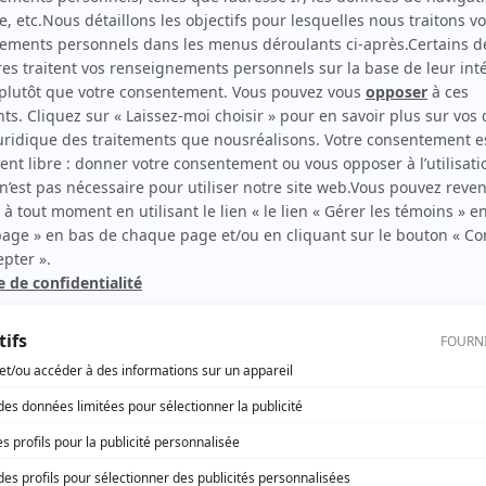
Faits divers
(
Passeur ado
)
rd Therrien carbure à son petit écran. Celui qu’on surnomme parfois «l’encyclopédie 
1996 à 2001. Sa spécialité: la télé québécoise. On peut l’entendre régulièrement