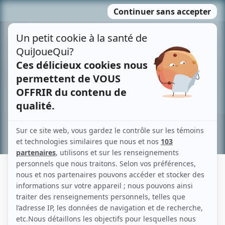
Passer
MENU
au
contenu
Recherche avancée »
NICOLAS LEMAY
Liens
Fiche de Nicolas Lemay sur Showbizz.net