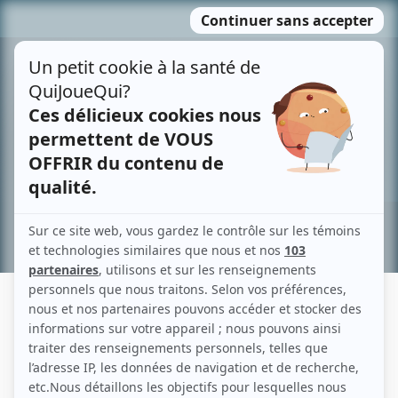
Passer
MENU
au
contenu
Recherche avancée »
NICOLAS CHABOT
Liens
Fiche de Nicolas Chabot sur Showbizz.net