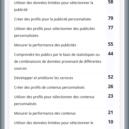
spécialité: la télé québécoise. On peut l’entendre régulièrement commenter
l’actualité télévisuelle au 98,5.
En savoir plus »
SUR LE RÉSEAU BIZZ MÉDIA
PLAN DU SITE
Accueil
Liste des oeuvres
Liste des comédiens
Recherche avancée
À propos
Nous contacter