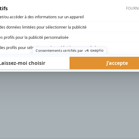
rd Therrien carbure à son petit écran. Celui qu’on surnomme parfois «l’encyclopédie 
1996 à 2001. Sa spécialité: la télé québécoise. On peut l’entendre régulièrement