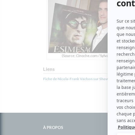
(Source: Cinoche.com / Sylvain Légaré)
Liens
Fiche de Nicola-Frank Vachon sur Showbizz.net
Informations
complémentaires
À PROPOS