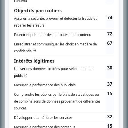
PLAN DU SITE
Accueil
Liste des oeuvres
Liste des comédiens
Recherche avancée
À propos
Nous contacter
Termes et conditions
Politique de confidentialité
Gestion du consentement