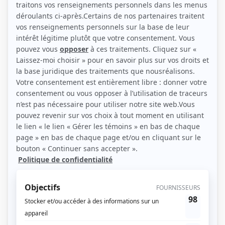
(Photo: Agence Ginette Achim)
Liens
Fiche de Nicholas Rousselle sur Showbizz.net
Personnages
Pendant ce temps devant la télé
(
Gary Grenon
)