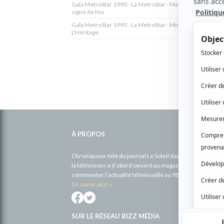
Gala MetroStar 1990 - La MetroStar - Martine Poliquin - U
signe de feu
Gala MetroStar 1990 - La MetroStar - Miriam Galarneau -
L'Héritage
Informations
complémentaires
À PROPOS
Chroniqueur télé du journal Le Soleil depuis 2001, Richa
la télévision» a d’abord oeuvré au magazine TV Hebdo de 
commenter l’actualité télévisuelle au 98,5.
En savoir plus »
SUR LE RÉSEAU BIZZ MÉDIA