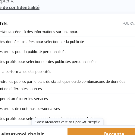
n
La bonne aventure
(
Martine Poliquin
)
Sainte-Carmen de la Main
(
Choeur
)
Jeux de hasard
(
Une fille
)
Chez Denise
(
Rôle inconnu
)
rd Therrien carbure à son petit écran. Celui qu’on surnomme parfois «l’encyclopédie 
1996 à 2001. Sa spécialité: la télé québécoise. On peut l’entendre régulièrement