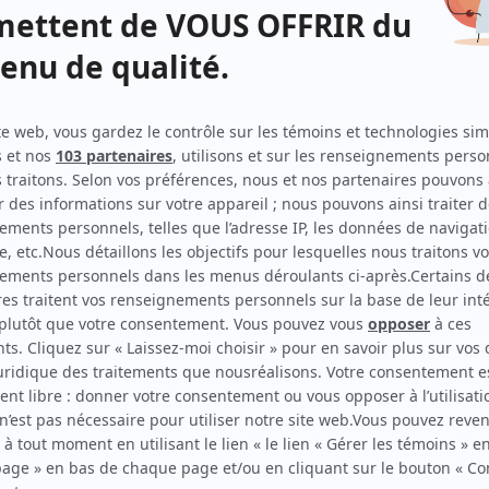
30 vies
(
Ghislaine
2015
)
Toute la vérité
(
Juge Duhaime
2010
)
Casino
(
Pascale Landry
)
Le négociateur
(
Adèle Boisjoly
)
Rue L'Espérance
(
Mireille Bissonnette
)
Cornemuse
(
Lazuli
)
Virginie
(
Andrée Lacombe
1996
-
2003
)
Omertà, La loi du silence
(
Isabelle Létourneau
)
Urgence
(
Dre Claire Alarie
)
Les aventures de la Courte échelle
(
Mme Lancelot
)
La déposition
(
Léna Fulvi
)
Avec un grand A: Secret de famille
(
Sophie
)
La petite vie
(
Médecin
)
Sous un ciel variable
(
Dr Jocelyne Lizotte
1995
)
Un signe de feu
(
Martine Poliquin
)
L'Héritage
(
Miriam Galarneau
)
Des dames de coeur
(
Martine Poliquin
1986
-
1989
)