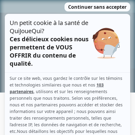
Passer
MENU
au
contenu
Recherche avancée »
NATHALIE BERGERON
Liens
Fiche de Nathalie Bergeron sur Showbizz.net