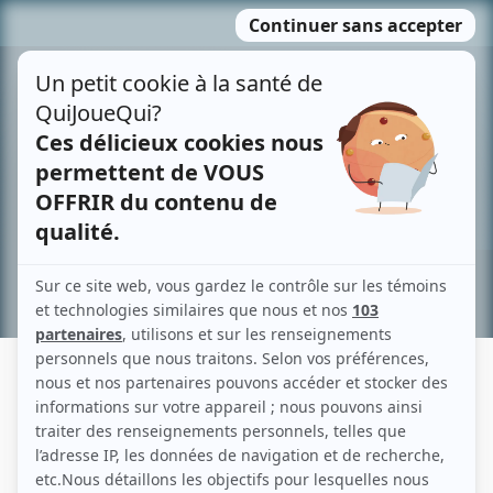
Passer
MENU
au
contenu
Recherche avancée »
NATASHA THOMPSON
Liens
Fiche de Natasha Thompson sur Showbizz.net