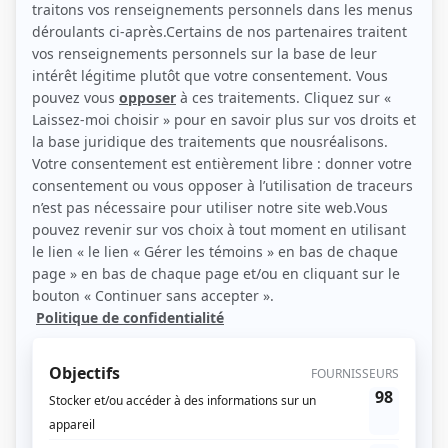
Personnages
Corbeaux
(
Maude Demers
)
Toute la vie
(
Femme maigre
2021
)
5e rang
(
Guylaine-Monika
2020
)
Penthouse 5-0
(
Infirmière
)
30 vies
(
Policière
)
Trauma
(
Dr Véronique Darche
)
Yamaska
(
Gertrude
)
La galère
(
Fille du parc
2011
)
Minuit, le soir
(
Myriam
)
Il était une fois dans le trouble
(
Karo
)
Willie
(
Shéhérazade
)
4 et demi...
(
Claude Labelle
)