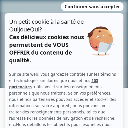
Passer
MENU
au
contenu
Recherche avancée »
NANCY RIPEAU
Liens
Fiche de Nancy Ripeau sur Showbizz.net