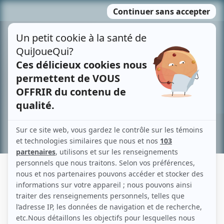
Passer
MENU
au
contenu
Recherche avancée »
MYLÈNE NOËL
Liens
Fiche de Mylène Noël sur Showbizz.net