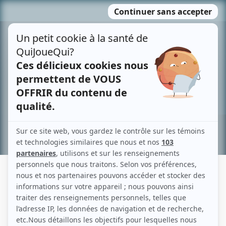
Passer
MENU
au
contenu
Recherche avancée »
MONICA VERGE
Liens
Fiche de Monica Verge sur Showbizz.net