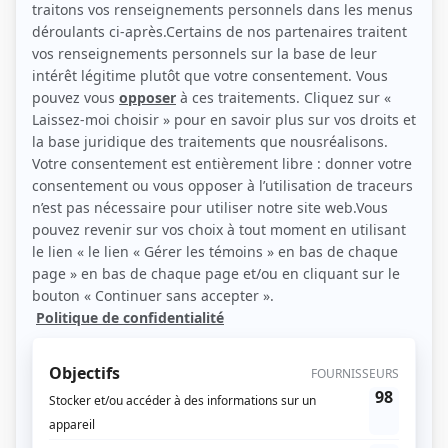
(Source: Photo: Véro Boncompagni)
Liens
Fiche de Mohsen El Gharbi sur Showbizz.net
Personnages
L'homme qui aimait trop
(
Médecin Huot
)