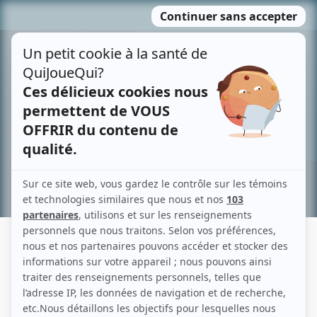
Passer
MENU
au
contenu
Recherche avancée »
MOHSEN EL GHARBI