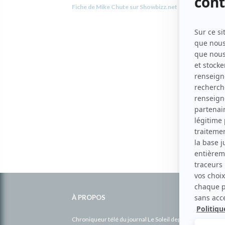
Fiche de Mike Chute sur Showbizz.net
Informations
complémentaires
À PROPOS
Chroniqueur télé du journal Le Soleil depuis 2001, Richa