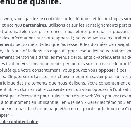
Doute raisonnable
(
Jacques Crevier
2024
-
2026
)
Une autre histoire
(
Homme de main
2020
)
Ruptures
(
Constable de sécurité
)
Mensonges
(
Policier
2018
)
Histoire de famille
(
Frère Saulnier #2
)
Les Bougon, c'est aussi ça la vie!
(
Policier
)
Lance et compte : Nouvelle génération
(
Cowboy
bagarreur
)
Virginie
(
Molosse
)
rd Therrien carbure à son petit écran. Celui qu’on surnomme parfois «l’encyclopédie 